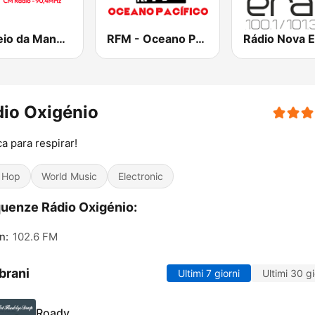
Correio da Manhã Rádio
RFM - Oceano Pacífico Online
Rádio Nova E
io Oxigénio
a para respirar!
 Hop
World Music
Electronic
uenze Rádio Oxigénio:
n:
102.6 FM
brani
Ultimi 7 giorni
Ultimi 30 gi
Roady