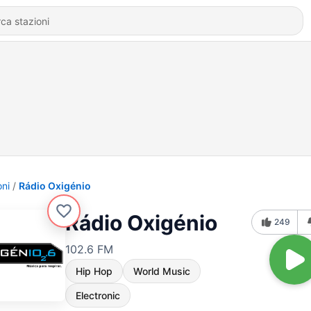
oni
Rádio Oxigénio
Rádio Oxigénio
249
102.6 FM
Hip Hop
World Music
Electronic