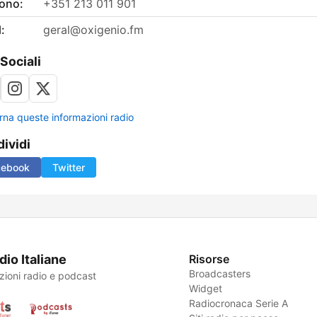
fono:
+351 213 011 901
:
geral@oxigenio.fm
 Sociali
rna queste informazioni radio
ividi
cebook
Twitter
dio Italiane
Risorse
Broadcasters
zioni radio e podcast
Widget
Radiocronaca Serie A