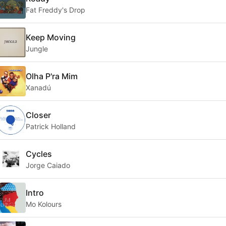
Fat Freddy's Drop
Keep Moving
Jungle
Olha P'ra Mim
Xanadú
Closer
Patrick Holland
Cycles
Jorge Caiado
Intro
Mo Kolours