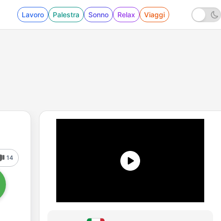
Lavoro
Palestra
Sonno
Relax
Viaggi
14