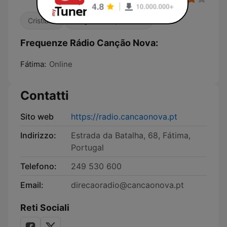
Cristiana
Religione & Spiritualità
Frequenze Rádio Canção Nova:
Fátima:
Online
Contatti
Sito web
https://radio.cancaonova.pt
Indirizzo:
Estrada da Batalha, 68, Fátima,
Portugal
Telefono:
249 530 600
Email:
direcaoradio@cancaonova.pt
Reti Sociali