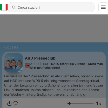
Podcasts
ARD Presseclub
WDR 5
|
582 - NATO stärkt die Ukraine - Muss man
jetzt mit Putin reden?
Für viele ist der "Presseclub" im ARD Fernsehen, phoenix sowie
auf NDR Info und WDR 5 ein liebgewonnenes Sonntagsritual.
Unter der Leitung von Jörg Schönenborn, Ellen Ehni und Susan
Link diskutieren Journalistinnen und Journalisten das Thema
der Woche – hintergründig, kontrovers, unabhängig.
1
x
Volume