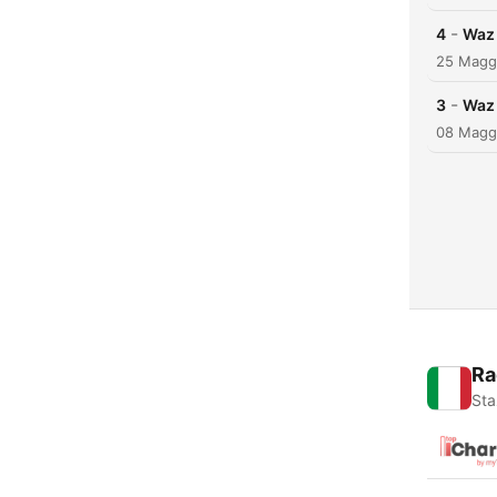
-
4
Waz 
25 Magg
-
3
Waz 
08 Magg
Ra
Sta