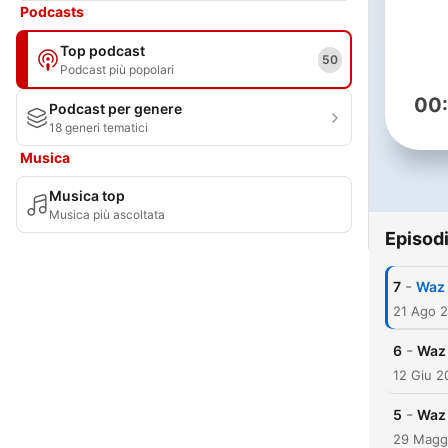
Podcasts
Top podcast
50
Podcast più popolari
00
Podcast per genere
18 generi tematici
Musica
Musica top
Musica più ascoltata
Episod
-
7
Waz 
21 Ago 
-
6
Waz 
12 Giu 2
-
5
Waz 
29 Magg