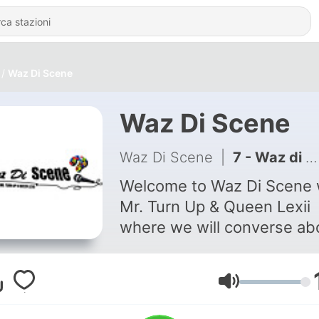
Waz Di Scene
Waz Di Scene
Waz Di Scene
|
7 - Waz di Scene Ep. 7
Welcome to Waz Di Scene 
Mr. Turn Up & Queen Lexii
where we will converse ab
SOCA, Love, Fashion, Carni
Upcoming Fetes, & More
Volume