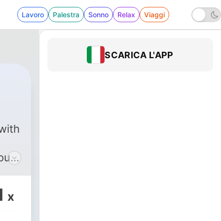
Lavoro
Palestra
Sonno
Relax
Viaggi
SCARICA L'APP
with
out
val,
1
x