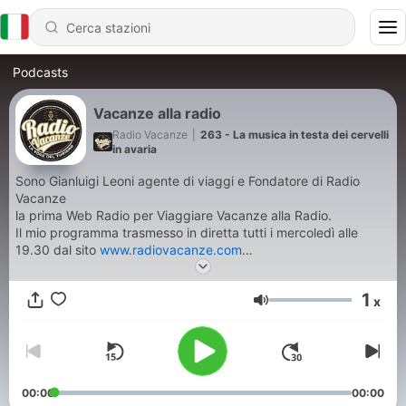
Podcasts
Vacanze alla radio
Radio Vacanze
|
263 - La musica in testa dei cervelli
in avaria
Sono Gianluigi Leoni agente di viaggi e Fondatore di Radio
Vacanze
la prima Web Radio per Viaggiare Vacanze alla Radio.
Il mio programma trasmesso in diretta tutti i mercoledì alle
19.30 dal sito
www.radiovacanze.com
Ascoltami perchè io sono la voce del turismo,Il risparmio inizia
ascoltando chi ti da buoni consigli.
1
x
Scrivimi una domanda
https://t.me/Gianluigileoni
sms e
Volume
whatsapp 320 4687503-
00:00
00:00