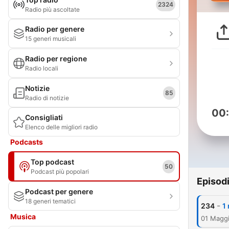
2324
Radio più ascoltate
Radio per genere
15 generi musicali
Radio per regione
Radio locali
Notizie
85
Radio di notizie
00
Consigliati
Elenco delle migliori radio
Podcasts
Top podcast
50
Podcast più popolari
Episod
Podcast per genere
18 generi tematici
-
234
1
Musica
01 Magg