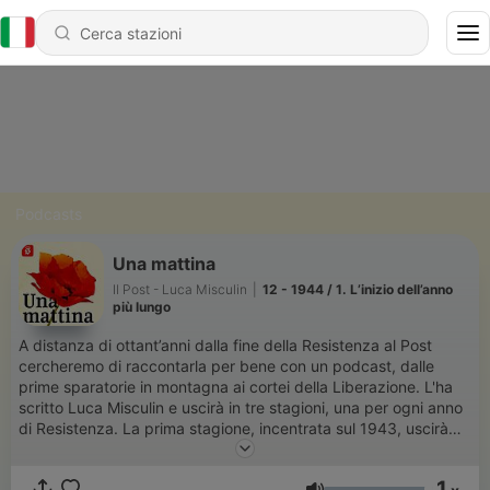
Podcasts
Una mattina
Il Post - Luca Misculin
|
12 - 1944 / 1. L’inizio dell’anno
più lungo
A distanza di ottant’anni dalla fine della Resistenza al Post
cercheremo di raccontarla per bene con un podcast, dalle
prime sparatorie in montagna ai cortei della Liberazione. L'ha
scritto Luca Misculin e uscirà in tre stagioni, una per ogni anno
di Resistenza. La prima stagione, incentrata sul 1943, uscirà
venerdì 25 aprile: troverete i suoi 5 episodi sull’app del Post e
su tutte le piattaforme.
1