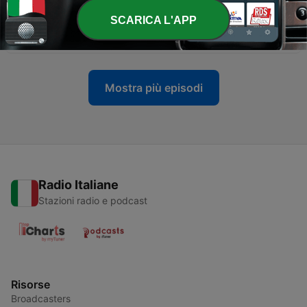
SCARICA L'APP
-
120
8. Mollo tutto e cambio vita
21 Giu 2026
Mostra più episodi
Radio Italiane
Stazioni radio e podcast
Risorse
Broadcasters