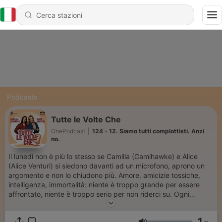
Podcasts
Tutte le Volte Che
OnePodcast
|
124 - 12. Siamo tutti complottisti. Anzi
no.
Il lunedì non è più lo stesso se Camilla (Camihawke) e Alice
(Alice Venturi) si siedono davanti ad un microfono, aprono un
argomento e non lo chiudono più. Amore, amicizie tossiche,
intelligenza, immortalità: niente è troppo grande per essere
affrontato, niente è troppo serio per non riderci su. Ogni
puntata è un mix di studi scientifici citati con troppa sicurezza,
riferimenti a serie tv non richiesti e quiz che vi faranno dubitare
1