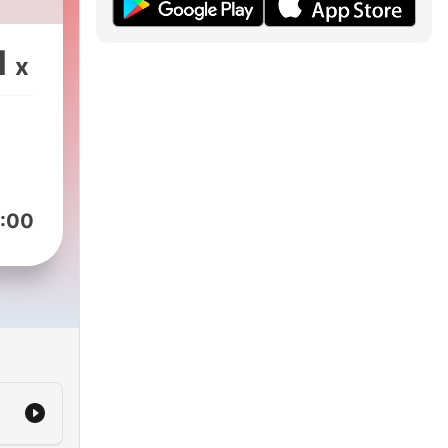
1
x
:00