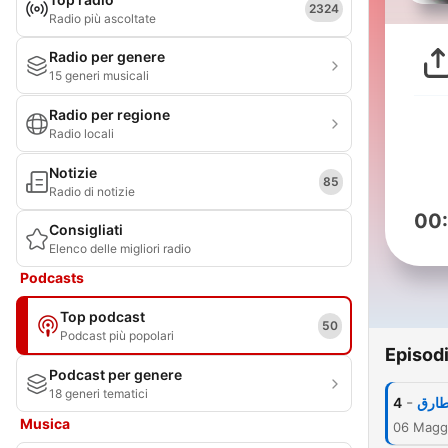
2324
Radio più ascoltate
Radio per genere
15 generi musicali
Radio per regione
Radio locali
Notizie
85
Radio di notizie
00
Consigliati
Elenco delle migliori radio
Podcasts
Top podcast
50
Podcast più popolari
Episod
Podcast per genere
18 generi tematici
-
4
طارق
Musica
06 Magg