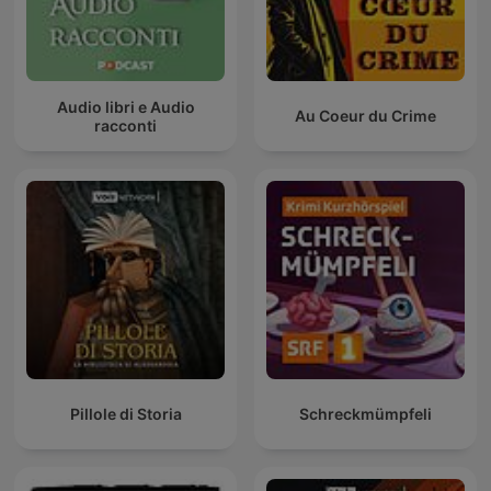
qu’un simple podcast de true crime. C’est un espace où les
mystères prennent vie, où chaque crime raconté par True
Crime : L'Heure du Crime nous fait ressentir l’intensité d’une
enquête menée par la police, soutenue parfois par le FBI,
éclairée par la science forensique, suivie par un détective
Audio libri e Audio
Au Coeur du Crime
qui refuse d’abandonner. Derrière chaque homicide, derrière
racconti
chaque enlèvement, derrière chaque histoire d’assassins ou
de mafia, il y a cette question silencieuse que True Crime :
L'Heure du Crime nous invite à ressentir : qu’est-ce qui
transforme une vie ordinaire en récit d’horreur?
Alors quand vous lancez True Crime : L'Heure du Crime,
vous n’écoutez pas seulement un autre true crime. Vous
entrez dans ces mystères qui vivent entre les silences, là où
chaque crime, chaque enquête de police, chaque dossier du
FBI, chaque analyse de science forensique, chaque intuition
de détective, chaque récit d’homicide, chaque disparition
d’enlèvement, chaque histoire d’assassins et chaque secret
de mafia deviennent une expérience que l’on ressent
profondément. Et au fil des épisodes de True Crime : L'Heure
Pillole di Storia
Schreckmümpfeli
du Crime, vous pourriez vous surprendre à reconnaître
cette pensée familière : comprendre l’horreur du monde,
c’est parfois apprendre à mieux comprendre l’âme humaine.