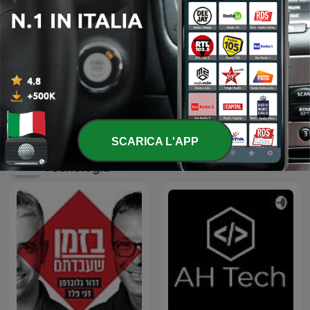
AI confini della
Lofi ~ Sleep/Chill
conoscenza - Intelligenza
Artificiale
SCARICA L'APP
Podcast internazionali di genere
Tecnologia