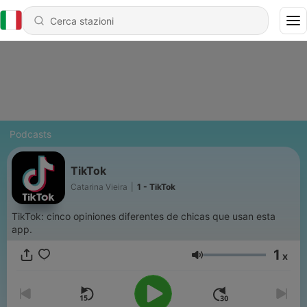
Podcasts
TikTok
Catarina Vieira
|
1 - TikTok
TikTok: cinco opiniones diferentes de chicas que usan esta
app.
1
x
Volume