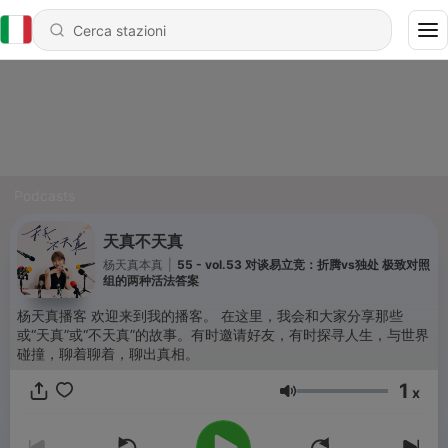
Podcasts
天真不天真
杨天真本真
|
55 - vol.53 对谈易立竞：折腾vs独处 极致对照
组的两种活法答案
杨天真播客 欢迎来到我的播客。 在这里，我会和大家分享那些
或“天真”或“不天真”的故事。有时邀请好友，有时探寻人生，与世界
碰撞，聊着聊着，聊出真相。
1
x
Volume