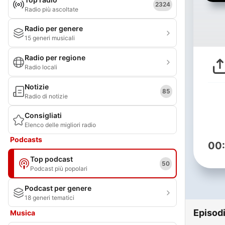
2324
Radio più ascoltate
Radio per genere
15 generi musicali
Radio per regione
Radio locali
Notizie
85
Radio di notizie
Consigliati
Elenco delle migliori radio
Podcasts
00
Top podcast
50
Podcast più popolari
Podcast per genere
18 generi tematici
Episod
Musica