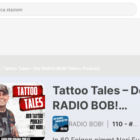
Tattoo Tales – Der RADIO BOB! Tattoo Podcast
Tattoo Tales – D
RADIO BOB!
Tattoo Podcast
RADIO BOB!
|
110 - #62 - "FULL METAL HOLIDAY"-Spezial