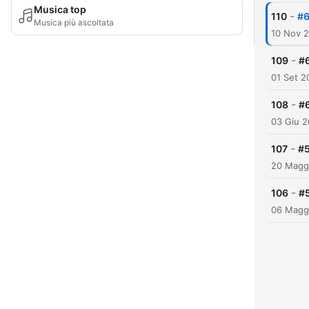
Musica top
-
110
#6
Musica più ascoltata
10 Nov 
-
109
#6
01 Set 2
-
108
#
03 Giu 2
-
107
#5
20 Magg
-
106
#
06 Magg