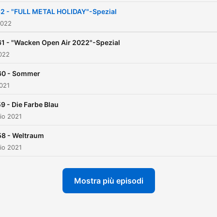
Körper verschönert hat. V
2 - "FULL METAL HOLIDAY"-Spezial
Comic über Finelineing bis 
2022
zu Maori beherrscht er die
1 - "Wacken Open Air 2022"-Spezial
Stile und weiß worauf man 
022
der Körperkunst achten sol
60 - Sommer
Dabei hat er sogar schon
021
diverse Tattoos auf Festiva
oder bei Rockkonzerten
9 - Die Farbe Blau
io 2021
gestochen: Stars und
Sternchen – keiner ist vor 
58 - Weltraum
und seinem Team sicher.
io 2021
Mostra più episodi