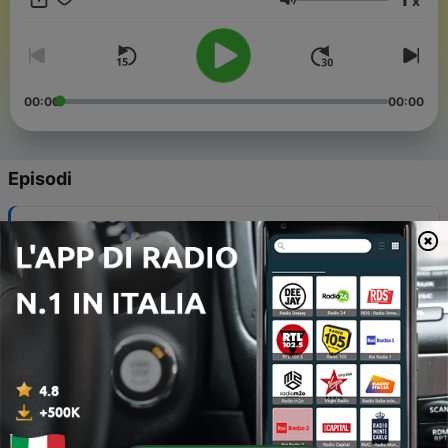
x
Volume
00:00
00:00
Episodi
-
10
Подкаст про Війну
05 Maggio 2023
-
9
Подкаст про Політику
28 Apr 2023
-
8
Майбутнє
21 Apr 2023
-
7
Подкаст про Гроші
14 Apr 2023