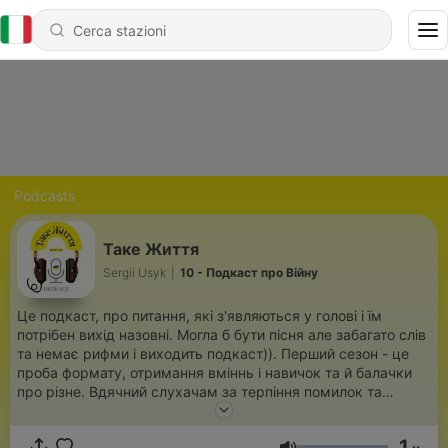
Podcasts
Таке Життя
Sergii Usyk
|
10 - Подкаст про Війну
Це подкаст, про питання, які з'являються у голові і їм
потрібен вихід назовні. Могла б бути пісня але забагато слів
та немає рифми і виходить подкаст)). Перший сезон - це
проба формату, отримання вміннь і навичок та й балачки
про різне. Вдячний слухачам за терпіння помилок та
поради.
1