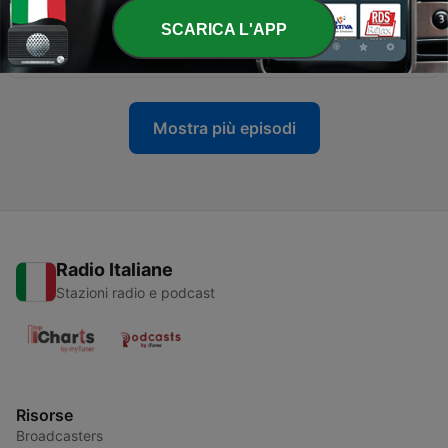
SCARICA L'APP
-
6
Подкаст про Владу
07 Apr 2023
Mostra più episodi
Radio Italiane
Stazioni radio e podcast
Risorse
Broadcasters