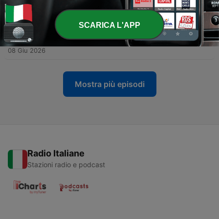
bor.
12 Giu 2026
SCARICA L'APP
-
1580
Radio Z Podkast - Spesial - medlemsmøte 4.
juni
08 Giu 2026
Mostra più episodi
Radio Italiane
Stazioni radio e podcast