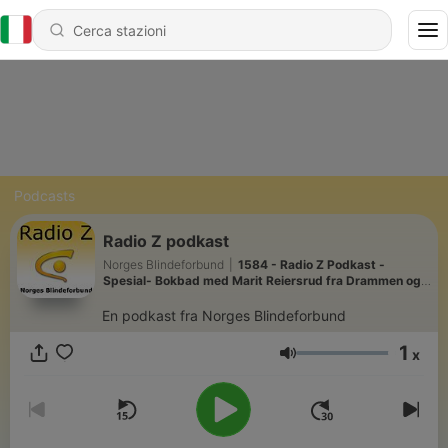
Podcasts
Radio Z podkast
Norges Blindeforbund
|
1584 - Radio Z Podkast -
Spesial- Bokbad med Marit Reiersrud fra Drammen og
Sverre Fuglerud
En podkast fra Norges Blindeforbund
1
x
Volume