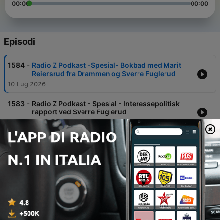
00:00
00:00
Episodi
-
1584
Radio Z Podkast -Spesial- Bokbad med Marit
Reiersrud fra Drammen og Sverre Fuglerud
10 Lug 2026
-
1583
Radio Z Podkast - Spesial - Interessepolitisk
rapport ved Sverre Fuglerud
02 Lug 2026
-
1582
Radio Z Podkast 19. juni 2026: Frivilligheten får
fritak fra moms. Lydbokinnleserpris til Nils
Nordberg. Bingoinntektene synker. Rapport fra
EBUs møte i Tallin og tilbud der du bor.
19 Giu 2026
-
1581
Radio Z Podkast 12. juni 2026: Godt nytt i TT-
saken. Nora og Teje Andre har vært i FN.
Universell utforming, er det nok? Tilbud der du