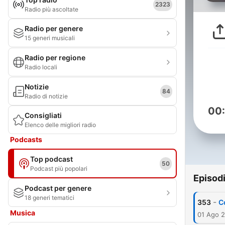
2323
Radio più ascoltate
Radio per genere
15 generi musicali
Radio per regione
Radio locali
Notizie
84
Radio di notizie
00
Consigliati
Elenco delle migliori radio
Podcasts
Top podcast
50
Podcast più popolari
Episod
Podcast per genere
18 generi tematici
-
353
C
Musica
01 Ago 