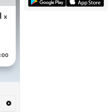
tti
1
x
Ogni
nale
n
e
:00
iù
e
i 1°
ione