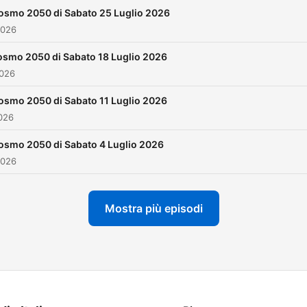
di Giornale Radio, la radio
osmo 2050 di Sabato 25 Luglio 2026
libera di informare.
2026
____________________________
smo 2050 di Sabato 18 Luglio 2026
Ascolta altre produzioni di
2026
Giornale Radio sul sito:
https://www.giornaleradio.
osmo 2050 di Sabato 11 Luglio 2026
026
oppure scarica la nostra A
gratuita: iOS - App Store -
osmo 2050 di Sabato 4 Luglio 2026
https://apple.co/2uW01yA
2026
Android - Google Play -
http://bit.ly/2vCjiW3 Resta
Mostra più episodi
connesso e segui i canali s
di Giornale Radio: Facebook:
https://www.facebook.com/
Instagram:
https://www.instagram.com