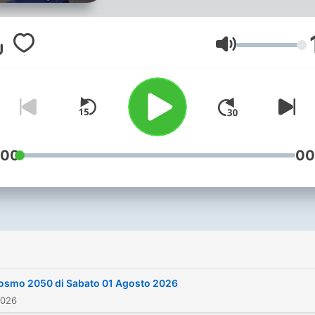
Francesco Massardo per tu
gli amanti della scienza,
dell'astronomia, della
Volume
tecnologia e della ricerca! 
weekend ascoltaci su Gior
Radio: sabato alle 14 e
domenica alle 20, oppure i
formato podcast su tutte l
:00
00
piattaforme! E per i lettori p
appassionati... Non perdet
Cosmo 2050, in edicola ogn
del mese!! Salite a bordo della
i
nostra astronave e restate
connessi per tante novità!!
osmo 2050 di Sabato 01 Agosto 2026
Cosmo 2050 è una produz
2026