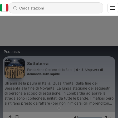
Podcasts
Sottoterra
Fondazione Corriere della Sera
|
6 - 5. Un punto di
domanda sulla lapide
Gli anni della paura in Italia. Quasi trenta: dalla fine dei
Sessanta alla fine di Novanta. La lunga stagione dei sequestri
di persona a scopo di estorsione. In Lombardia ad aprire la
strada sono i corleonesi, imitati da tutte le bande. I mafiosi però
si ritirano presto dall’affare (per non inimicarsi gli imprenditori
con i quali cominciano ad accordarsi) e lasciano campo libero
alla ‘ndrangheta. Sono i criminali calabresi, allora, a fare dei
1