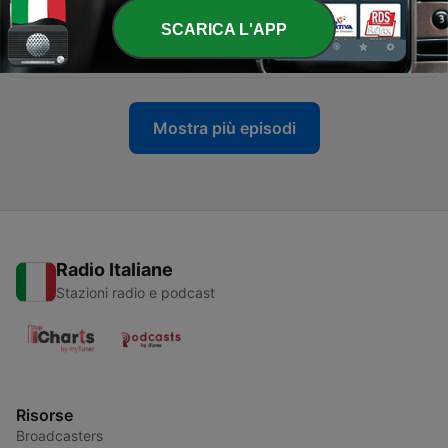
SCARICA L'APP
-
491
SMOOTH JAZZ TOP 100 | 20.06.2026
20 Giu 2026
Mostra più episodi
Radio Italiane
Stazioni radio e podcast
Risorse
Broadcasters