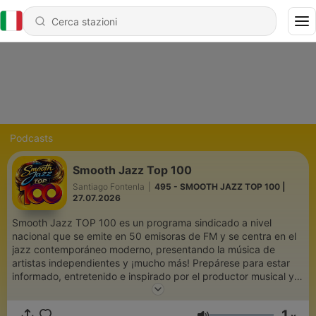
Podcasts
Smooth Jazz Top 100
Santiago Fontenla
|
495 - SMOOTH JAZZ TOP 100 |
27.07.2026
Smooth Jazz TOP 100 es un programa sindicado a nivel
nacional que se emite en 50 emisoras de FM y se centra en el
jazz contemporáneo moderno, presentando la música de
artistas independientes y ¡mucho más! Prepárese para estar
informado, entretenido e inspirado por el productor musical y
radiofónico de Radio Cadena Española, Santiago Fontenla. ¡Los
aficionados y amantes del jazz descubrirán y experimentarán
1