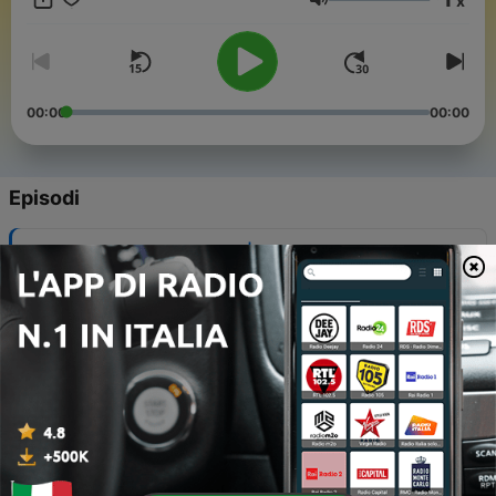
x
sólo lo mejor! ==================== Lista de los 100
Volume
éxitos de Smooth Jazz que más suenan cada semana en las
plataformas en España.
00:00
00:00
Episodi
-
495
SMOOTH JAZZ TOP 100 | 27.07.2026
29 Lug 2026
-
494
SMOOTH JAZZ TOP 100 | 20.07.2026
22 Lug 2026
-
493
SMOOTH JAZZ TOP 100 | 11.07.2026
11 Lug 2026
-
492
SMOOTH JAZZ TOP 100 | 01.07.2026
03 Lug 2026