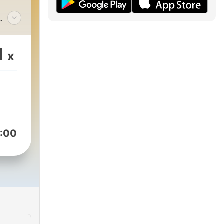
1
x
:00