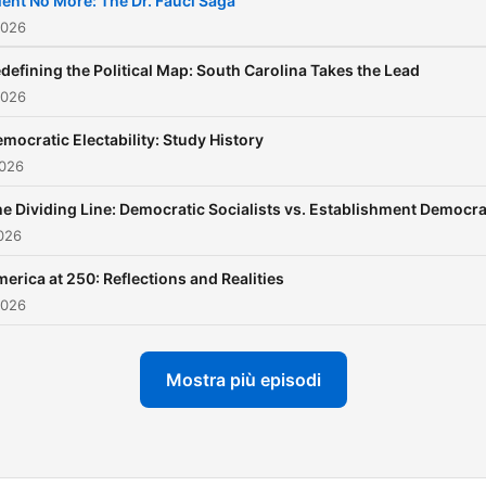
lent No More: The Dr. Fauci Saga
2026
defining the Political Map: South Carolina Takes the Lead
2026
mocratic Electability: Study History
2026
e Dividing Line: Democratic Socialists vs. Establishment Democra
026
erica at 250: Reflections and Realities
2026
Mostra più episodi