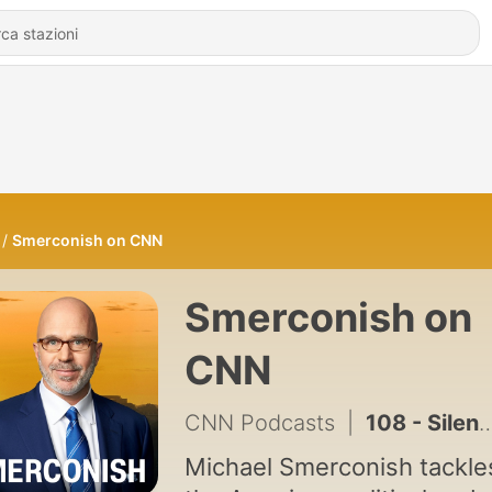
Smerconish on CNN
Smerconish on
CNN
CNN Podcasts
|
108 - Silent No More: The Dr. Fauci Saga
Michael Smerconish tackle