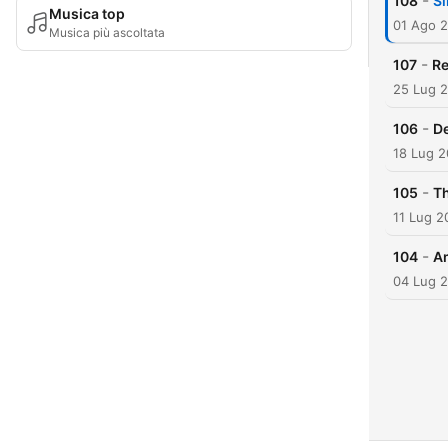
-
108
Si
Musica top
01 Ago 
Musica più ascoltata
-
107
Re
25 Lug 
-
106
De
18 Lug 
-
105
Th
11 Lug 2
-
104
Am
04 Lug 