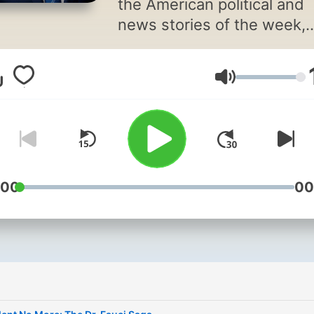
the American political and
news stories of the week,
offering a unique non-
ideological take: his own.
Volume
:00
00
i