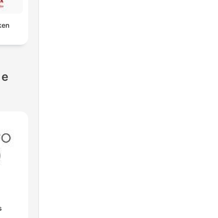
ken
 e
s