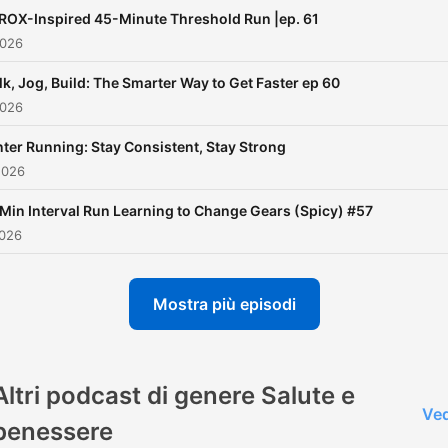
ROX-Inspired 45-Minute Threshold Run |ep. 61
2026
k, Jog, Build: The Smarter Way to Get Faster ep 60
2026
ter Running: Stay Consistent, Stay Strong
2026
Min Interval Run Learning to Change Gears (Spicy) #57
2026
Mostra più episodi
Altri podcast di genere Salute e
Ved
benessere