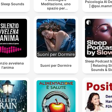
Psicologia Al 
 Sleep Sounds
Meditazione, uno
| @psi.mammo
spazio per
ritrovarsi...di
GOFFREDO BORDESE
Sleep Podcast 
lenzio avvelena
Suoni per Dormire
| Relaxing S
l'anima
Sounds & Sl
Stories | Natur
For Sleep | 