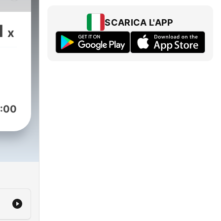
 as
SCARICA L'APP
1
x
can
ain
:00