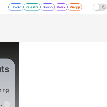
Lavoro
Palestra
Sonno
Relax
Viaggi
ts
ning