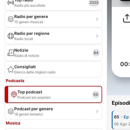
2323
Radio più ascoltate
Radio per genere
15 generi musicali
Radio per regione
Radio locali
Notizie
84
Radio di notizie
00
Consigliati
Elenco delle migliori radio
Podcasts
Top podcast
50
Podcast più popolari
Episod
Podcast per genere
18 generi tematici
-
65
Ep 
Musica
06 Ago 