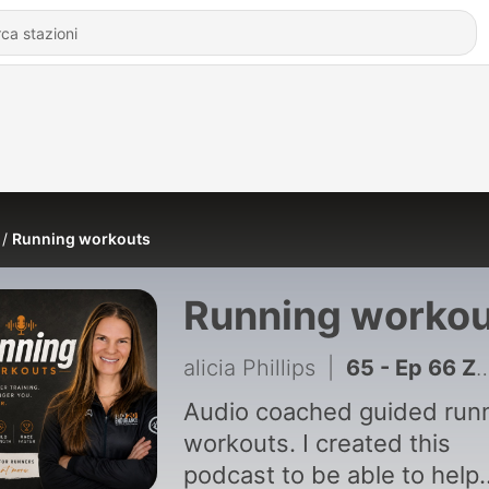
Running workouts
Running workou
alicia Phillips
|
65 - Ep 66 Zone 2 / Zone 3 Endurance Intervals
Audio coached guided run
workouts. I created this
podcast to be able to help