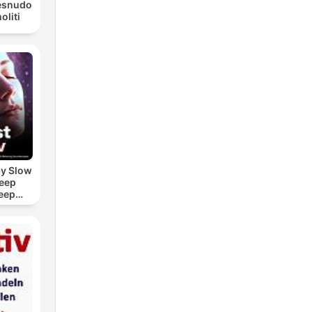
Desnudo
liti
by Slow
leep
eep
e Sound
ASMR