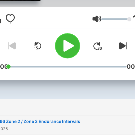
more people enjoy running
much as I do. I love the
process, but running solo 
Volume
be daunting. My goal is to
create an experience that
makes you look forward to
your runs, have fun, and tr
smart!
:00
00
i
66 Zone 2 / Zone 3 Endurance Intervals
2026