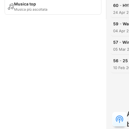
Musica top
-
60
HY
Musica più ascoltata
24 Apr 
-
59
Wal
04 Apr 
-
57
Win
05 Mar 
-
56
25 
10 Feb 