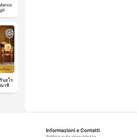
 Marco
gil
ิรินฺธโร
ณวชิ
Informazioni e Contatti
Politica sulla riservatezza