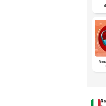
दिनभर:
Ra