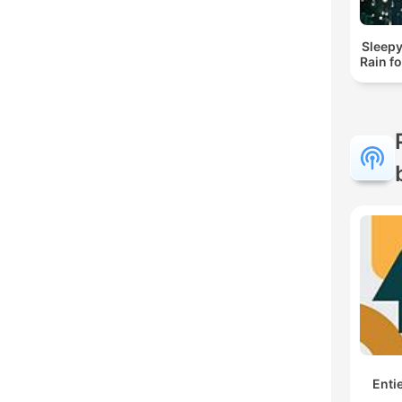
Sleepy
Rain f
Enti