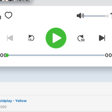
Volume
:00
00
i
oldplay - Yellow
2020