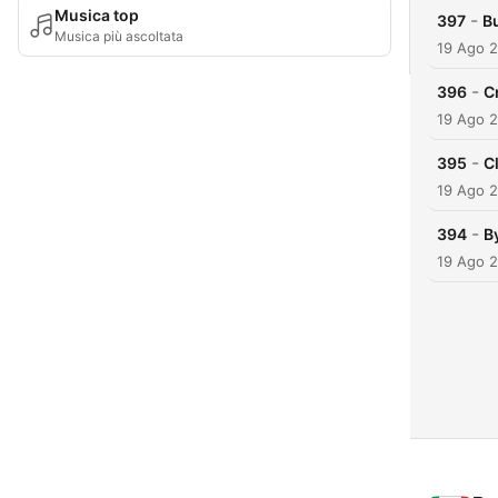
Musica top
-
397
Bu
Musica più ascoltata
19 Ago 
-
396
C
19 Ago 
-
395
C
19 Ago 
-
394
B
19 Ago 