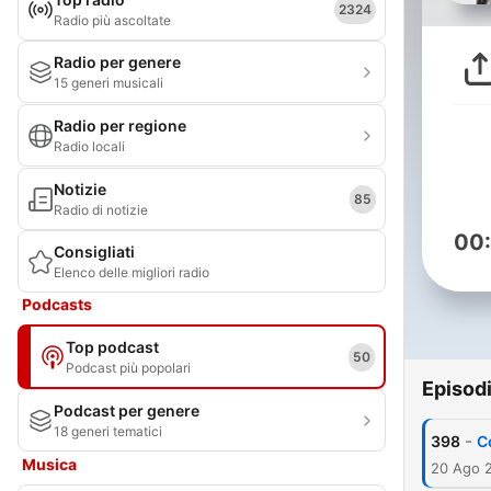
2324
Radio più ascoltate
Radio per genere
15 generi musicali
Radio per regione
Radio locali
Notizie
85
Radio di notizie
00
Consigliati
Elenco delle migliori radio
Podcasts
Top podcast
50
Podcast più popolari
Episod
Podcast per genere
18 generi tematici
-
398
C
Musica
20 Ago 