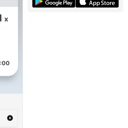
1
x
:00