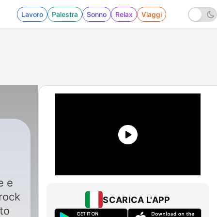
Lavoro
Palestra
Sonno
Relax
Viaggi
e e
 rock
SCARICA L'APP
to