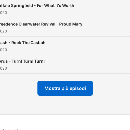
ffalo Springfield - For What It's Worth
2020
reedence Clearwater Revival - Proud Mary
2020
lash - Rock The Casbah
2020
yrds - Turn! Turn! Turn!
2020
Mostra più episodi