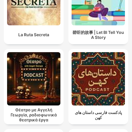
碧听的故事 | Let BI Tell You
La Ruta Secreta
A Story
Θέατρο με Αγγελή
پادکست فارسی داستان های
Γεωργία, ραδιοφωνικά
کهن
θεατρικά έργα