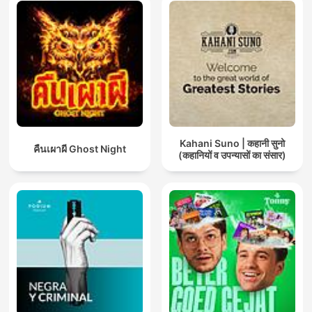
Kahani Suno | कहानी सुनो
คืนเผาผี Ghost Night
(कहानियों व उपन्यासों का संसार)