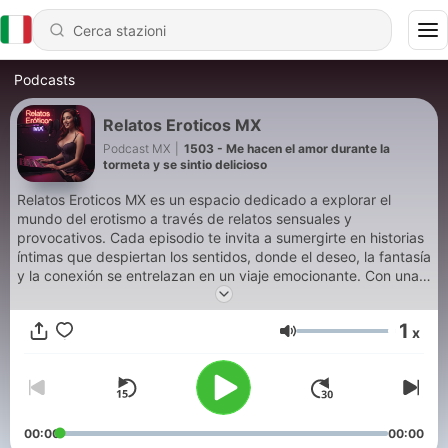
Podcasts
Relatos Eroticos MX
Podcast MX
|
1503 - Me hacen el amor durante la
tormeta y se sintio delicioso
Relatos Eroticos MX es un espacio dedicado a explorar el
mundo del erotismo a través de relatos sensuales y
provocativos. Cada episodio te invita a sumergirte en historias
íntimas que despiertan los sentidos, donde el deseo, la fantasía
y la conexión se entrelazan en un viaje emocionante. Con una
narración cautivadora, este podcast está diseñado para
encender la imaginación y explorar el placer desde una
1
x
perspectiva elegante y auténtica. Déjate llevar por la voz y las
Volume
palabras que transforman el erotismo en arte narrativo.
Conviértete en un supporter de este podcast:
https://www.spreaker.com/podcast/relatos-eroticos-mx-
-6290133/support
.
00:00
00:00