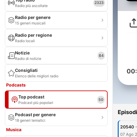
2323
Radio più ascoltate
Radio per genere
15 generi musicali
Radio per regione
Radio locali
Notizie
84
Radio di notizie
Consigliati
00
Elenco delle migliori radio
Podcasts
Top podcast
50
Podcast più popolari
Episod
Podcast per genere
18 generi tematici
20540
Musica
07 Ago 