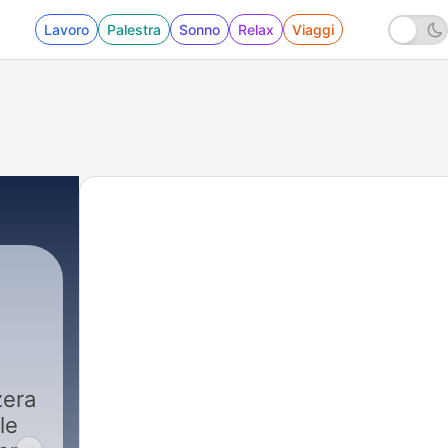
Lavoro
Palestra
Sonno
Relax
Viaggi
zera
|
20540 - Radiogiornale
zera
le