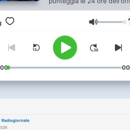
punteggia le 24 ore dell'off
radiofonica della RSI. Quat
le edizioni, dal lunedì al
venerdì. Il sabato e la
Volume
domenica gli RG del mattin
(quello delle 7 e quello dell
sono sostituiti da due notiz
lunghi.
:00
00
i
-
Radiogiornale
2026