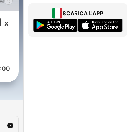
erta
tro
SCARICA L'APP
1
x
o
e 9)
iari
:00