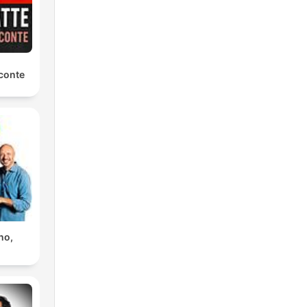
conte
no,
n