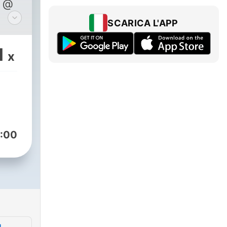
 @
SCARICA L'APP
軌
1
x
好，
迎建
持得
:00
列
oin/morningtaiwan
中/：
m/morningtaiwan/
總