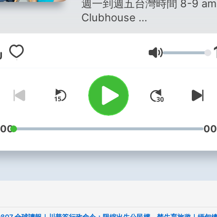
週一到週五台灣時間 8-9 am
Clubhouse
補充時事營養素，與世界接
努力認真，希望節目越做越
Volume
讓更多人關心國際，誠摯歡
議！
本節目由付費訂閱的聽友支
以持續運作
:00
00
歡迎加入Premium聽友的行
👉
https://open.firstory.me/j
i
🙋‍♂️🙋‍♀️ \Instagram好友募集
https://www.instagram.co
0807 全球讀報｜川普簽行政命令：限縮出生公民權、禁生育旅遊｜緬甸