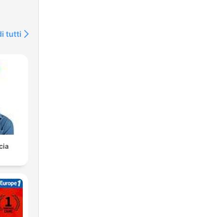
i tutti
cia