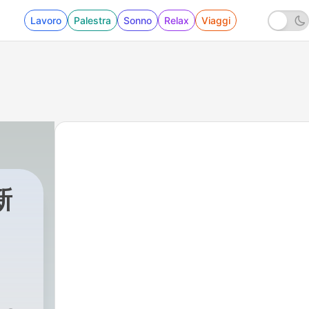
Lavoro
Palestra
Sonno
Relax
Viaggi
新