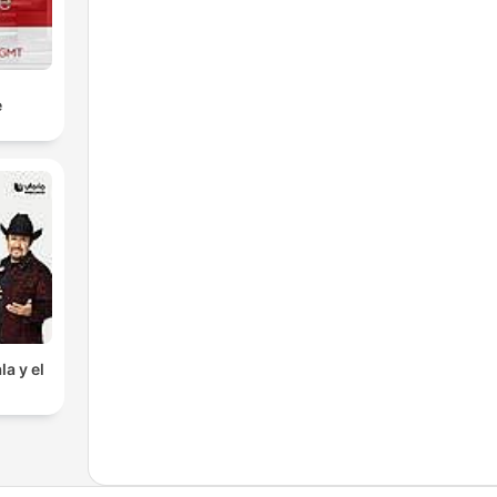
e
la y el