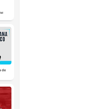
вы
a de