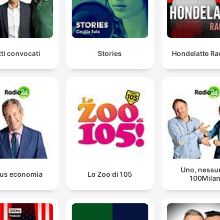
tti convocati
Stories
Hondelatte Ra
Uno, nessu
us economia
Lo Zoo di 105
100Mila