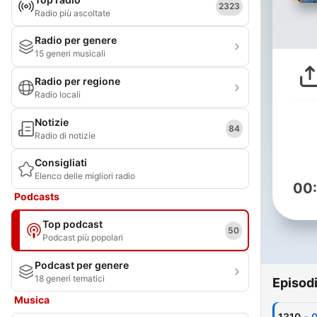
2323
Radio più ascoltate
Radio per genere
15 generi musicali
Radio per regione
Radio locali
Notizie
84
Radio di notizie
Consigliati
Elenco delle migliori radio
00
Podcasts
Top podcast
50
Podcast più popolari
Podcast per genere
18 generi tematici
Episod
Musica
-
1310