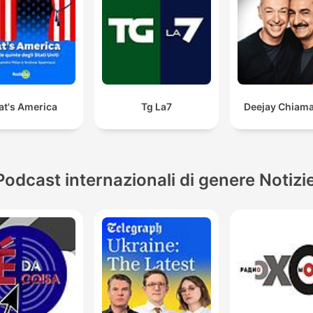
at's America
Tg La7
Deejay Chiama 
Podcast internazionali di genere Notizi