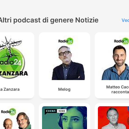
Altri podcast di genere Notizie
Ved
Matteo Cac
La Zanzara
Melog
racconta