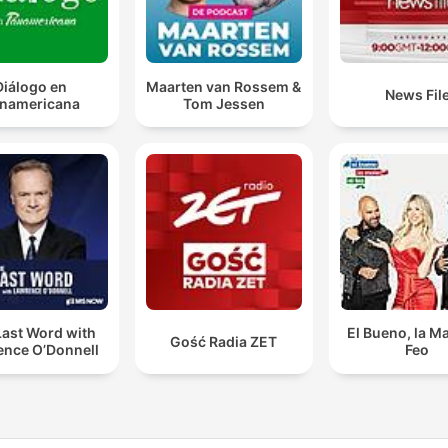
Diálogo en
Maarten van Rossem &
News Fil
namericana
Tom Jessen
Last Word with
El Bueno, la Ma
Gość Radia ZET
ence O’Donnell
Feo