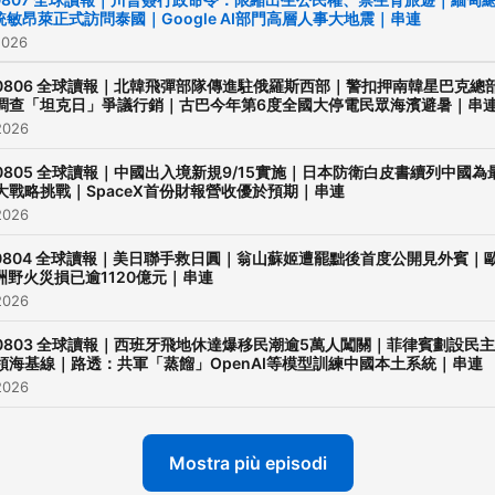
統敏昂萊正式訪問泰國｜Google AI部門高層人事大地震｜串連
🔔加我們的Facebook 社團
2026
大家串連在一起：
0806 全球讀報｜北韓飛彈部隊傳進駐俄羅斯西部｜警扣押南韓星巴克總
https://www.facebook.com
調查「坦克日」爭議行銷｜古巴今年第6度全國大停電民眾海濱避暑｜串
✉️ 早安新聞商業合作信箱 →
2026
morningtaiwannews@gmai
0805 全球讀報｜中國出入境新規9/15實施｜日本防衛白皮書續列中國為
大戰略挑戰｜SpaceX首份財報營收優於預期｜串連
2026
代表單位：浩瀚兄弟文創社
統編：42415706
0804 全球讀報｜美日聯手救日圓｜翁山蘇姬遭罷黜後首度公開見外賓｜
洲野火災損已逾1120億元｜串連
Tel：02-25338767
2026
0803 全球讀報｜西班牙飛地休達爆移民潮逾5萬人闖關｜菲律賓劃設民
Powered by
Firstory Hosti
領海基線｜路透：共軍「蒸餾」OpenAI等模型訓練中國本土系統｜串連
2026
Mostra più episodi