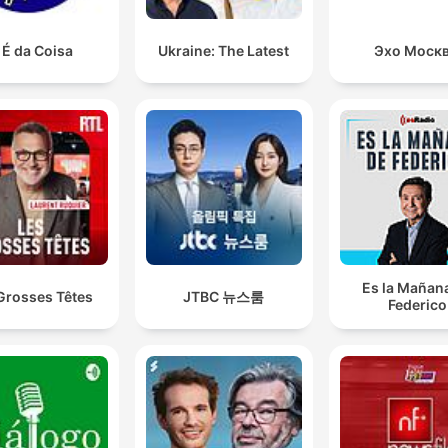
 É da Coisa
Ukraine: The Latest
Эхо Моск
Es la Mañan
Grosses Têtes
JTBC 뉴스룸
Federico