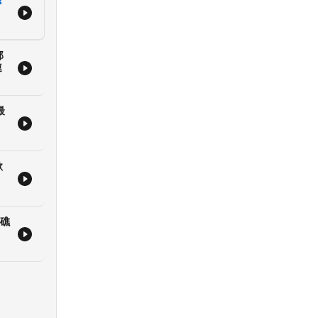
，跟
部
/groups/morningtaiwan/
連
l.com
最
歐
主礁
ng