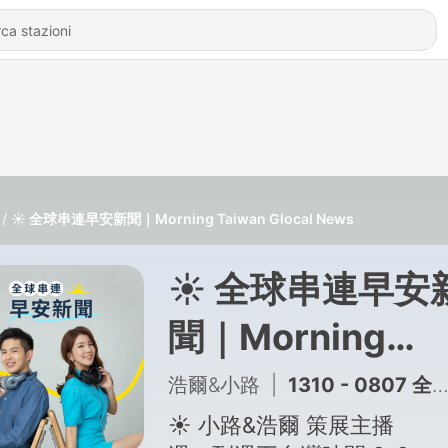
☀️ 全球串連早安新聞｜Morning Taiwan Glocal News
☀️ 全球串連早安
聞｜Morning
Taiwan Glocal
浩爾&小路
|
1310 - 0807 全球讀報｜川普簽行政命令：限縮出生公民權、禁生育旅遊｜緬甸總統敏昂萊正式訪問泰國｜Google AI部門高層人事大地震｜串連
News
☀️ 小路&浩爾 策展主播