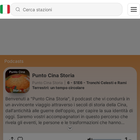
Podcasts
Punto Cina Storia
Punto Cina Storia
|
6 - S1E6 - Tronchi Celesti e Rami
Terrestri: un tempo circolare
Benvenuti a "Punto Cina Storia", il podcast che vi condurrà in
un avvincente viaggio attraverso i secoli di storia della Cina,
dall'antichità alle guerre dell'oppio, per capire la sua identità di
oggi. Saremo vostri accompagnatori in questo percorso che
rivela gli eventi, le persone e le trasformazioni che hanno
plasmato una delle civiltà più ricche e complesse del mondo.
puntocina.pod@gmail.com Podcast gemello: "Punto Cina":
1