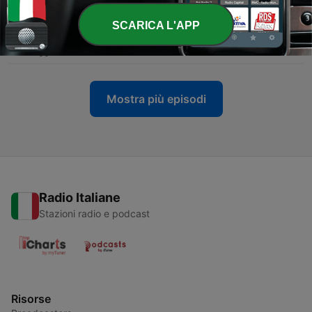
30 Lug 2024
SCARICA L'APP
-
2
S1E2 - L'inizio della storia cinese: Sima Qian
08 Maggio 2024
Mostra più episodi
Radio Italiane
Stazioni radio e podcast
Risorse