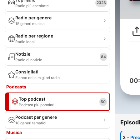
2323
Radio più ascoltate
Radio per genere
15 generi musicali
Radio per regione
Radio locali
Notizie
84
Radio di notizie
Consigliati
Elenco delle migliori radio
00
Podcasts
Top podcast
50
Podcast più popolari
Podcast per genere
Episod
18 generi tematici
Musica
-
3
Prec