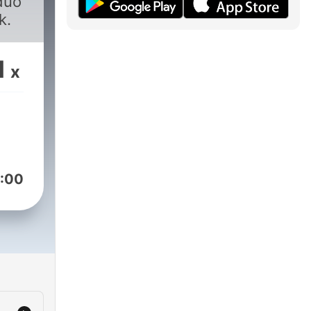
duo
k.
1
x
:00