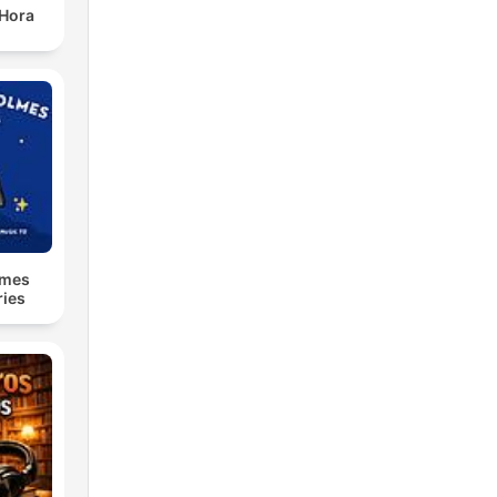
 Hora
lmes
ries