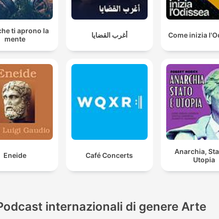
che ti aprono la
أغرب القضايا
Come inizia l'
mente
Anarchia, Sta
Eneide
Café Concerts
Utopia
Podcast internazionali di genere Arte