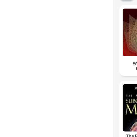
W
The 