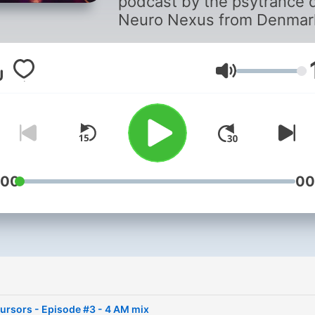
podcast by the psytrance 
Neuro Nexus from Denmar
Volume
:00
00
i
ursors - Episode #3 - 4 AM mix