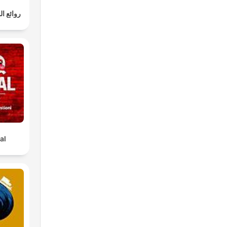
روائع ا
al