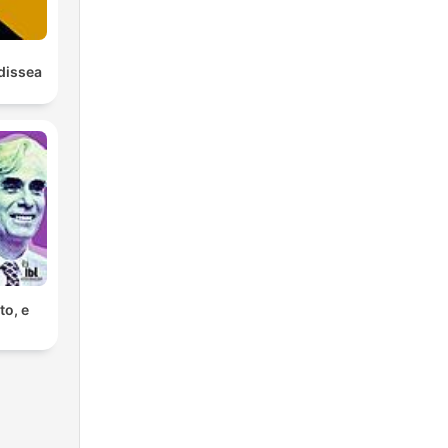
Odissea
to, e