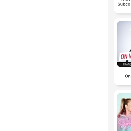
Subco
On