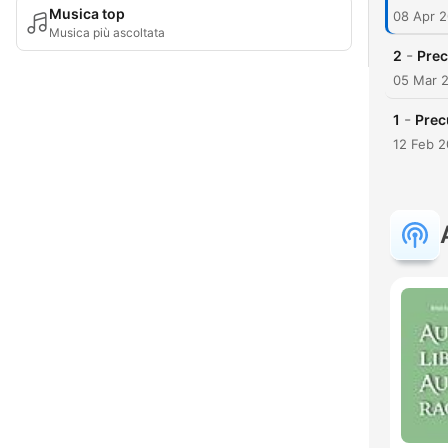
Musica top
08 Apr 
Musica più ascoltata
-
2
Prec
05 Mar 
-
1
Prec
12 Feb 