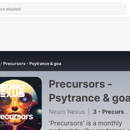
Precursors - Psytrance & goa
Precursors -
Psytrance & go
Neuro Nexus
|
3 - Precursors - Episode #3 - 4 AM mix
'Precursors' is a monthly