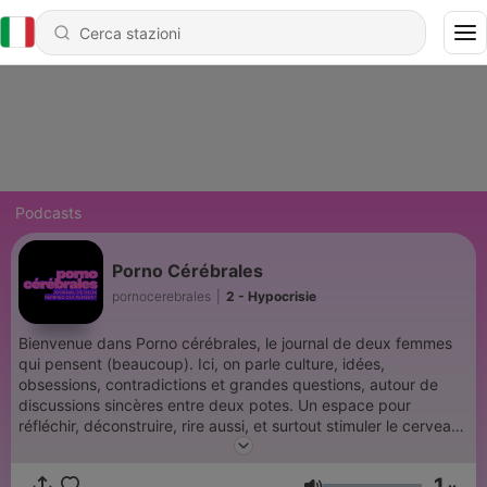
Podcasts
Porno Cérébrales
pornocerebrales
|
2 - Hypocrisie
Bienvenue dans Porno cérébrales, le journal de deux femmes
qui pensent (beaucoup). Ici, on parle culture, idées,
obsessions, contradictions et grandes questions, autour de
discussions sincères entre deux potes. Un espace pour
réfléchir, déconstruire, rire aussi, et surtout stimuler le cerveau
sans jamais le prendre trop au sérieux.
1