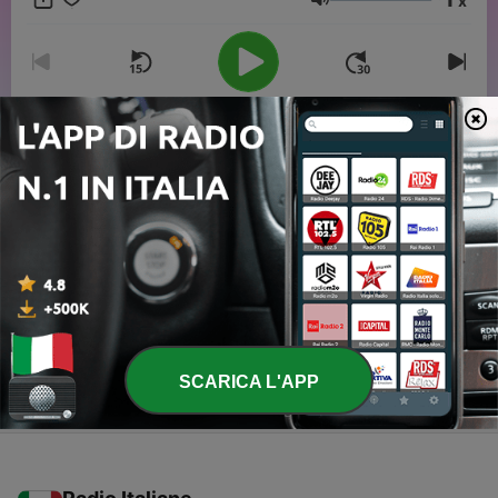
x
Volume
00:00
00:00
Episodi
-
2
Hypocrisie
26 Dic 2025
-
1
Into the wild
19 Dic 2025
SCARICA L'APP