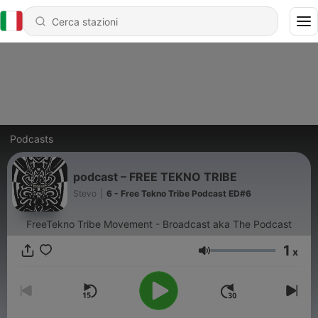
Podcasts
podcast – FREE TEKNO TRIBE
Stevo
|
6 - Free Tekno Tribe Podcast ED#6
FreeTekno Tribe Movement - Broadcast aka The Podcast
1
x
Volume