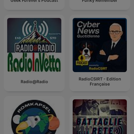
Geek Forever’s Podcast
Funky Remember
RadioCSIRT - Edition
Radio@Radio
Française