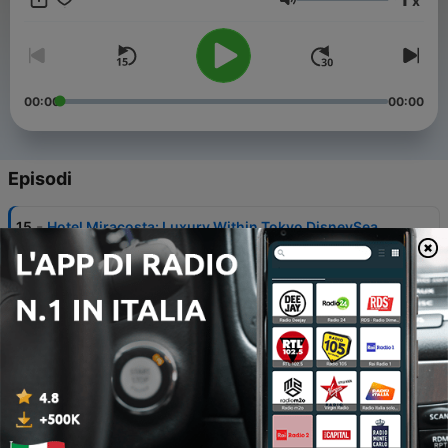
x
ama questo paese o vuole saperne di più, anche con pochi
Volume
minuti
00:00
00:00
Episodi
-
15
Hotel Miracosta: Luxury Within Tokyo DisneySea
25 Maggio 2025
-
14
Mangiare al Food & Wine Festival di Tokyo
DisneySea
25 Maggio 2025
-
13
Shogi: Strategia di Vita Giapponese
21 Maggio 2025
-
12
Tianyu Onsen e Dintorni: Guida Turistica