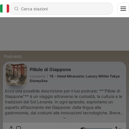
Podcasts
Pillole di Giappone
corysama
|
15 - Hotel Miracosta: Luxury Within Tokyo
DisneySea
Ecco una possibile descrizione per il tuo podcast: **"Pillole di
Giappone"** è un viaggio attraverso le curiosità, la cultura e le
tradizioni del Sol Levante. In ogni episodio, esploriamo un
aspetto affascinante del Giappone: dalla lingua alla
gastronomia, dai costumi alle innovazioni tecnologiche. Breve,
diretto e coinvolgente, questo podcast ti offre spunti
interessanti per scoprire il Giappone in pillole, perfetto per chi
1