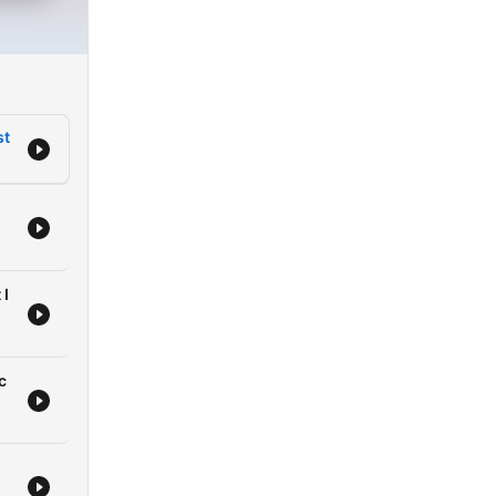
st
 I
c