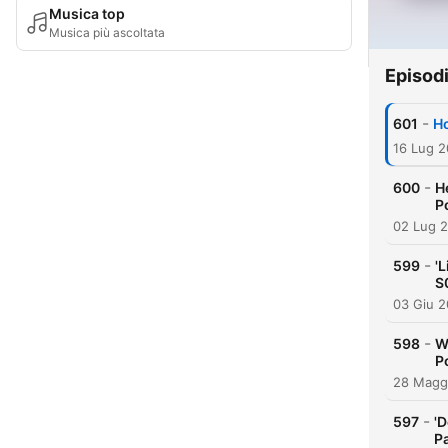
Musica top
Musica più ascoltata
Episod
-
601
Ho
16 Lug 
-
600
H
P
02 Lug 
-
599
'L
S
03 Giu 
-
598
W
P
28 Magg
-
597
'D
P