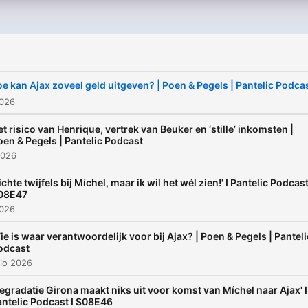
i
e kan Ajax zoveel geld uitgeven? | Poen & Pegels | Pantelic Podca
2026
et risico van Henrique, vertrek van Beuker en ‘stille’ inkomsten |
oen & Pegels | Pantelic Podcast
2026
ichte twijfels bij Míchel, maar ik wil het wél zien!' I Pantelic Podcast
08E47
2026
ie is waar verantwoordelijk voor bij Ajax? | Poen & Pegels | Panteli
odcast
io 2026
egradatie Girona maakt niks uit voor komst van Míchel naar Ajax' I
antelic Podcast I S08E46