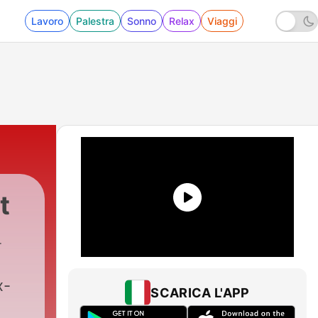
Lavoro
Palestra
Sonno
Relax
Viaggi
t
x-
SCARICA L'APP