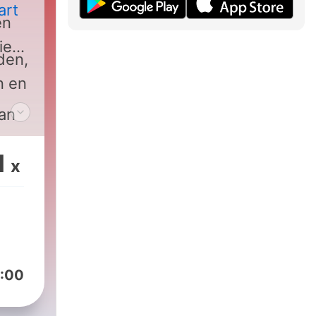
art
n
ie
den,
n en
van
1
x
:00