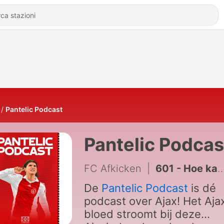
Pantelic Podcast
Pantelic Podcas
FC Afkicken
|
601 - Hoe kan Ajax zoveel geld uitgeven? | Poen & Pegels | Pantelic Podcast
De
Pantelic Podcast
is dé
podcast over Ajax! Het Aja
bloed stroomt bij deze