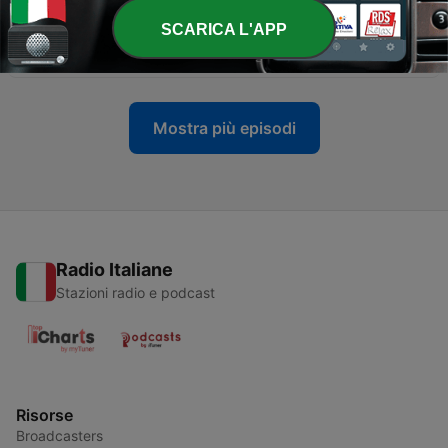
SCARICA L'APP
-
309
Nuntii in lingua latina E.1 T.8
30 Ago 2021
Mostra più episodi
Radio Italiane
Stazioni radio e podcast
Risorse
Broadcasters