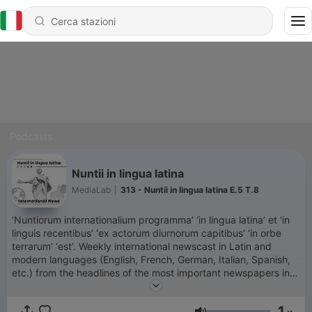
Podcasts
Nuntii in lingua latina
MediaLab
|
313 - Nuntii in lingua latina E.5 T.8
‘Nuntiorum internationalium programma’ ‘in lingua latina’ et 'in
linguis recentibus’ ‘ex actorum diurnorum capitibus’ ‘in orbe
terrarum’ ‘est’. Weekly international newscast in Latin and
modern languages (English, French, German, Italian, Spanish,
etc.) from the headlines of the most important newspapers in
the world.
1