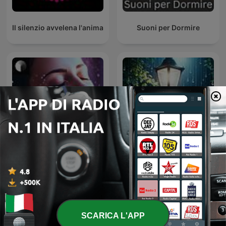
Il silenzio avvelena l'anima
Suoni per Dormire
Sleep Podcast by Slow |
Sleepy Rain – Relaxing
Relaxing Sleep Sounds &
Rain for Sleep & Babies
Sleep Stories | Nature
Sound For Sleep | ASMR
SCARICA L'APP