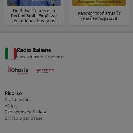
Dr. Balsai Tamás és a
หลวงพ่อวิริยังค์ สิรินฺธโร
Perfect Smile Fogászat
(สมเด็จพระญาณวชิ
csapatának hivatalos
podcast csatornája
Radio Italiane
Stazioni radio e podcast
Risorse
Broadcasters
Widget
Radiocronaca Serie A
Siti radio per paese