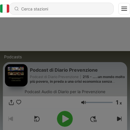
Podcasts
Podcast di Diario Prevenzione
Podcast di Diario Prevenzione
|
215 - …..un mondo molto
più povero, in preda a una crisi economica senza
precedenti, dove gli Stati Uniti starebbero meno peggio
di altri: è questo l’obiettivo MAGA di Trump ? Podcast di
Podcast Audio di Diario per la Prevenzione
Diario Prevenzione 2 aprile 2026 – Puntata n° 133
1
x
Volume