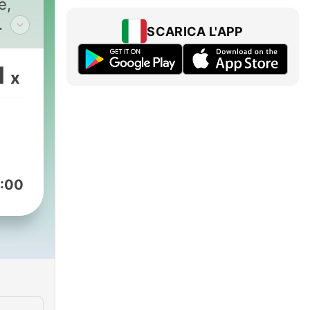
e,
SCARICA L'APP
te
1
x
tro
:
:00
oni