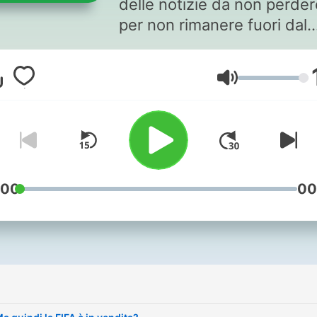
delle notizie da non perder
per non rimanere fuori dal
mondo. A cura di Giovanni
Mori. Il daily firmato LifeGa
Volume
disponibile ogni mattina en
le ore 8:00 su tutte le
piattaforme di streaming.
Montaggio: Giorgio
BaùSupervisione editoriale
Camilla SoldatiProduzione:
:00
00
Giacomo De Poli e Marco
RipMusiche: Luca Tommas
i