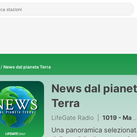
News dal pianeta Terra
News dal piane
Terra
LifeGate Radio
|
1019 - Ma quindi la FIFA è in vendita?
Una panoramica selezionat