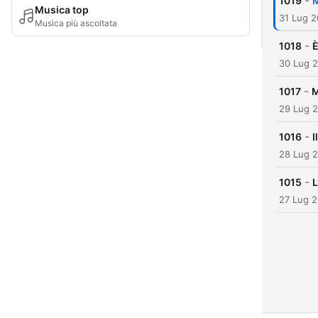
-
1019
M
Musica top
31 Lug 
Musica più ascoltata
-
1018
È
30 Lug 
-
1017
M
29 Lug 
-
1016
I
28 Lug 
-
1015
L
27 Lug 