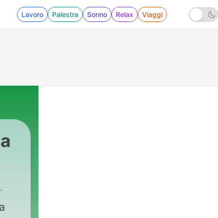
Lavoro
Palestra
Sonno
Relax
Viaggi
ta
a