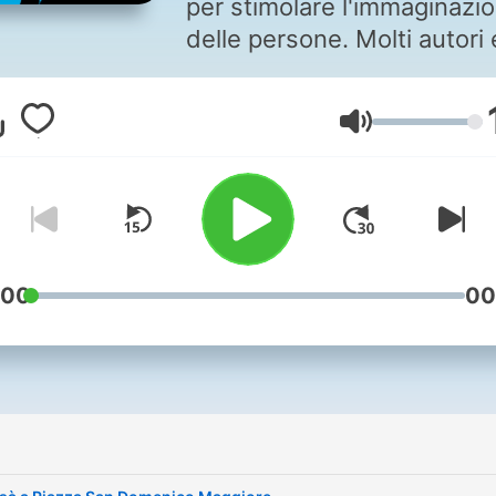
per stimolare l'immaginazi
delle persone. Molti autori 
registi hanno creato emozi
girando tra i suoi vicoli,
Volume
sorvolando i suoi panorami
arricchendo di bellezza,
potenza narrativa e conten
film memorabili. Una città
potente, piena di sfaccetta
e contraddizioni. Ecco a vo
:00
00
una carrellata dei film più
importanti girati a Napoli -
Scarica l'app Loquis per iO
Android.
i