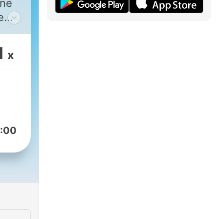
one
e
oni
1
x
 e
uto
ture
i
:00
S e