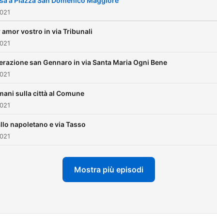
isà a Piazza San Domenico Maggiore
2021
 amor vostro in via Tribunali
2021
razione san Gennaro in via Santa Maria Ogni Bene
2021
mani sulla città al Comune
2021
llo napoletano e via Tasso
2021
Mostra più episodi