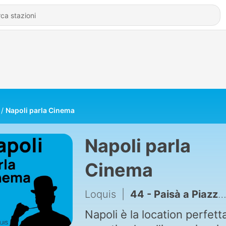
Napoli parla Cinema
Napoli parla
Cinema
Loquis
|
44 - Paisà a Piazza San Domenico Maggiore
Napoli è la location perfett