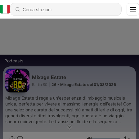
Podcasts
Mixage Estate
Radio 80
|
26 - Mixage Estate del 01/08/2026
Mixage Estate ti regala un'esperienza di mixaggio musicale
unica, perfetta per vivere al massimo l'energia dell'estate! Con
una selezione curata dei successi più amati di ieri e di oggi, tra
generi diversi e ritmi travolgenti, ogni puntata è un viaggio
sonoro coinvolgente. Le transizioni fluide e la sequenza
impeccabile dei brani ti faranno restare incollato all'ascolto.
Sintonizzati e lasciati trasportare dal sound di Mixage Estate, il
1