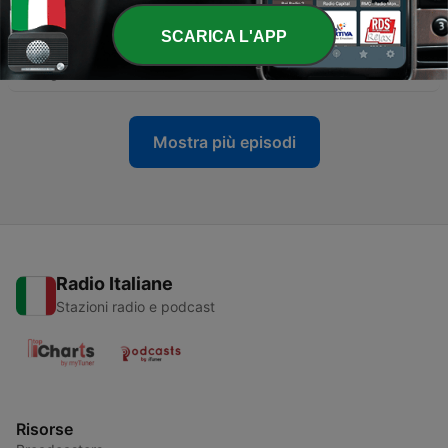
28 Lug 2026
SCARICA L'APP
-
863
Il sistema solare svedese | 801
27 Lug 2026
Mostra più episodi
Radio Italiane
Stazioni radio e podcast
Risorse