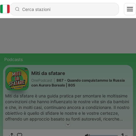
Podcasts
Miti da sfatare
OnePodcast
|
867 - Quando conquistammo la Russia
con Auroro Borealo | 805
Miti da sfatare è una guida pratica per smontare le moltissime
convinzioni che hanno influenzato le nostre vite sin da bambini
e che, in molti casi, continuano ancora a condizionare. Il nostro
obiettivo è quello di sfidare le nostre e le vostre certezze,
offrendo un approccio basato su fonti autorevoli, ricerche
approfondite e esperimenti concreti, al fine di promuovere una
comprensione più accurata e informata della realtà. In ogni
1