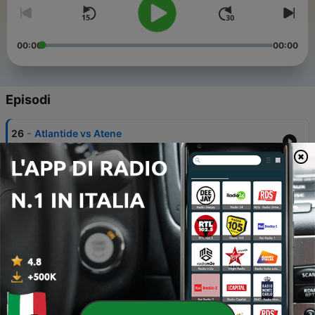
00:00
00:00
Episodi
-
26
Atlantide vs Atene
25 Nov 2017
-
25
Stargate e viaggi interstellari
19 Nov 2017
-
24
Elohim vs Giganti
14 Nov 2017
-
23
Dimentica il Gesù figlio dei fiori...
14 Nov 2017
-
22
Gli Elohim controllano il mondo?