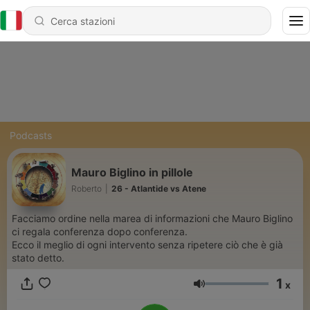
Podcasts
Mauro Biglino in pillole
Roberto
|
26 - Atlantide vs Atene
Facciamo ordine nella marea di informazioni che Mauro Biglino
ci regala conferenza dopo conferenza.
Ecco il meglio di ogni intervento senza ripetere ciò che è già
stato detto.
1
x
Volume