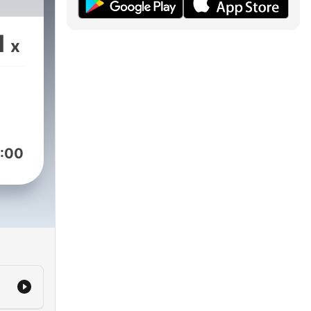
1
x
:00