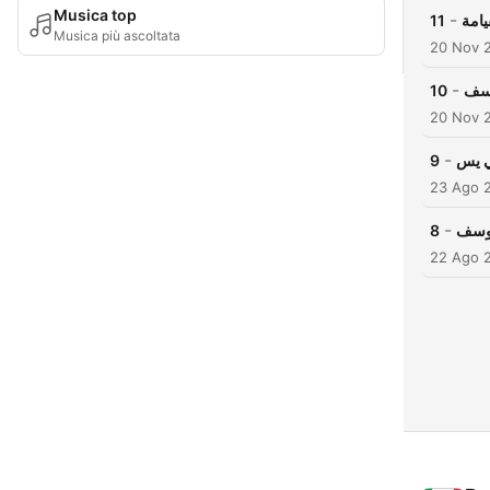
Musica top
-
11
يامة
Musica più ascoltata
20 Nov 
-
10
وسف
20 Nov 
-
9
ي يس
23 Ago 
-
8
يوسف
22 Ago 