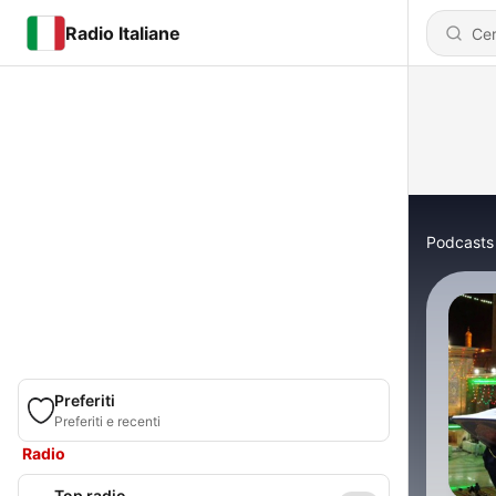
Radio Italiane
Podcasts
Preferiti
Preferiti e recenti
Radio
Top radio