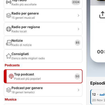
2324
Radio più ascoltate
Radio per genere
15 generi musicali
Radio per regione
Radio locali
Notizie
85
Radio di notizie
00
Consigliati
Elenco delle migliori radio
Podcasts
Top podcast
50
Podcast più popolari
Episod
Podcast per genere
18 generi tematici
-
12
قعة
Musica
20 Nov 