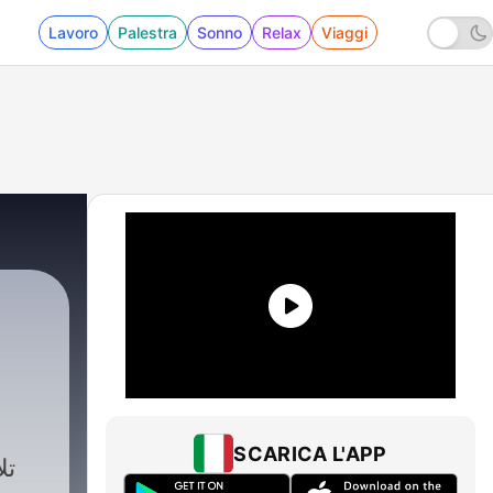
Lavoro
Palestra
Sonno
Relax
Viaggi
SCARICA L'APP
تل