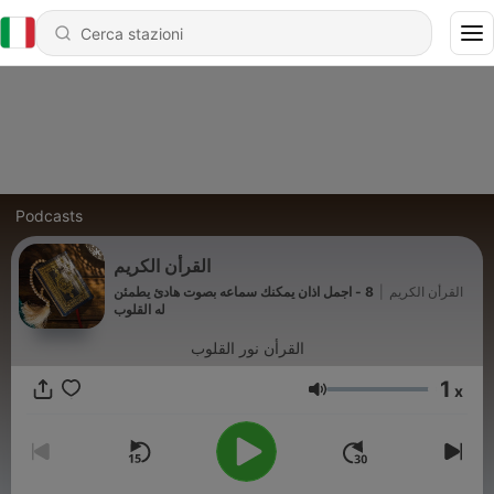
Podcasts
القرأن الكريم
8 - اجمل اذان يمكنك سماعه بصوت هادئ يطمئن
|
القرأن الكريم
له القلوب
القرأن نور القلوب
1
x
Volume