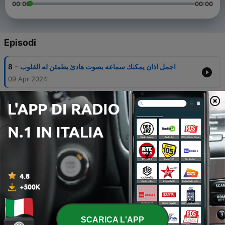
00:00
00:00
Episodi
-
8
اجمل اذان يمكنك سماعه بصوت هادئ يطمئن له القلوب
09 Apr 2024
-
7
سورة طه بأجمل تلاوة للقارئ يوسف عثمان الكردي
14 Lug 2023
-
6
أكثر من ساعة ونصف من أفضل التلاوات الخاشعة للقارئ سالم
الرويلي
30 Mar 2022
-
5
الصلاة على النبي.. بصوت هيثم الدخين
26 Mar 2022
-
4
دعاء مؤثر للقارئ هيثم الدخين
26 Mar 2022
SCARICA L'APP