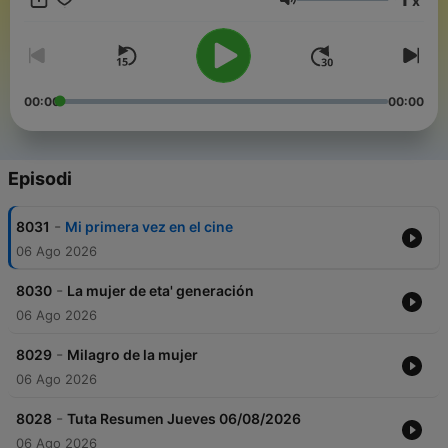
x
adultos con edades de 16 a 40 años; hombres y mujeres
Volume
pertenecientes a las clases sociales B, C y D.
00:00
00:00
Episodi
-
8031
Mi primera vez en el cine
06 Ago 2026
-
8030
La mujer de eta' generación
06 Ago 2026
-
8029
Milagro de la mujer
06 Ago 2026
-
8028
Tuta Resumen Jueves 06/08/2026
06 Ago 2026