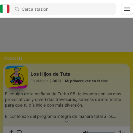
Podcasts
Los Hijos de Tuta
FourMedia
|
8031 - Mi primera vez en el cine
El equipo de la mañana de Turbo 98, te levanta con las más
provocativas y divertidas travesuras, además de informarte
para que tu día inicie con más diversión.
El contenido del programa integra de manera total a los
oyentes, los cuales comparten sus vivencias logrando así un
desarrollo más interactivo del mismo, dirigido a jóvenes y
1