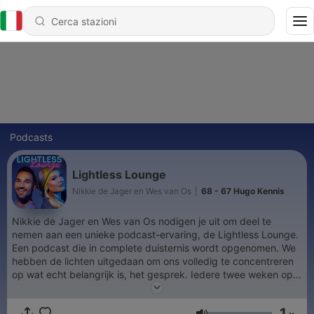
Podcasts
Lightless Lounge
Nikkie de Jager en Wes van Os
|
68 - 67 Hugo Kennis
Nikkie de Jager en Wes van Os nodigen je uit om deel te
nemen aan een unieke podcast-ervaring, de Lightless Lounge.
Een podcast die in complete duisternis wordt opgenomen. We
hebben de lichten uitgedaan om ons volledig te concentreren
op wat echt belangrijk is, het gesprek. Iedere twee weken op
woensdag een nieuwe aflevering! Licht uit, oren open, welkom
in de Lightless Lounge.
1