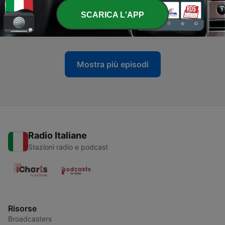
SCARICA L'APP
-
64
63 Maik de Boer
03 Giu 2026
Mostra più episodi
Radio Italiane
Stazioni radio e podcast
Risorse
Broadcasters