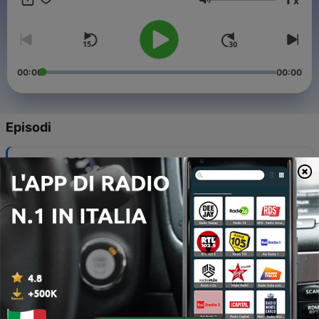
x
Volume
00:00
00:00
Episodi
-
68
67 Hugo Kennis
29 Lug 2026
-
67
66 Roy Donders
15 Lug 2026
-
66
65 Saskia Belleman
01 Lug 2026
-
65
64 Cherry-Ann (Real Housewives of Amsterdam)
17 Giu 2026