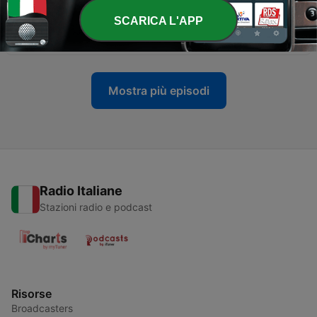
SCARICA L'APP
-
9
Cuore di tenebra. Joseph Condrad
06 Nov 2025
Mostra più episodi
Radio Italiane
Stazioni radio e podcast
Risorse
Broadcasters