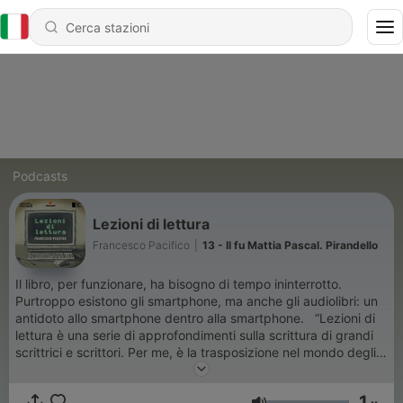
Podcasts
Lezioni di lettura
Francesco Pacifico
|
13 - Il fu Mattia Pascal. Pirandello
Il libro, per funzionare, ha bisogno di tempo ininterrotto.
Purtroppo esistono gli smartphone, ma anche gli audiolibri: un
antidoto allo smartphone dentro alla smartphone. “Lezioni di
lettura è una serie di approfondimenti sulla scrittura di grandi
scrittrici e scrittori. Per me, è la trasposizione nel mondo degli
audiolibri e dei podcast di una cosa che ho sempre fatto:
l’analisi dei testi.” Francesco Pacifico “Lezioni di lettura”, un
1