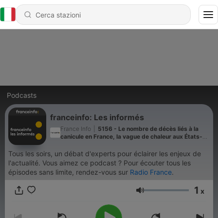
Podcasts
franceinfo: Les informés
France Info
|
5156 - Le nombre de décès liés à la
canicule en France, la vague de chaleur aux États-
Unis, les funérailles d'Ali Khamenei... Les informés
de franceinfo du vendredi 03 juillet 2026
Tous les soirs, un débat d'experts pour éclairer les enjeux de
l'actualité. Vous aimez ce podcast ? Pour écouter tous les
épisodes sans limite, rendez-vous sur
Radio France
.
1
x
Volume