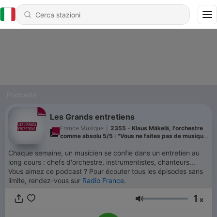
Podcasts
Les Grands entretiens
France Musique
|
2355 - Klaus Mäkelä, l'orchestre
comme absolu 5/5 : "Vous ne faites pas de musique
pour que les gens aiment cela mais parce que c’est
un besoin primaire"
Chaque semaine, un musicien se confie dans un entretien au
long cours : chefs d'orchestre, instrumentistes, chanteurs...
Vous aimez ce podcast ? Pour écouter tous les épisodes sans
limite, rendez-vous sur
Radio France
.
1
x
Volume