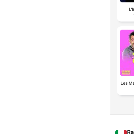
L'
Les Ma
Ra