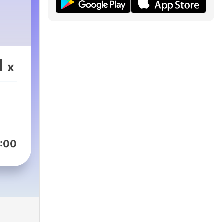
1
x
:00