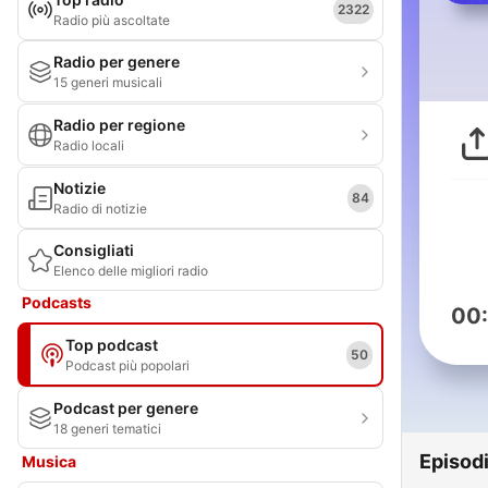
2322
Radio più ascoltate
Radio per genere
15 generi musicali
Radio per regione
Radio locali
Notizie
84
Radio di notizie
Consigliati
Elenco delle migliori radio
Podcasts
00
Top podcast
50
Podcast più popolari
Podcast per genere
18 generi tematici
Episod
Musica