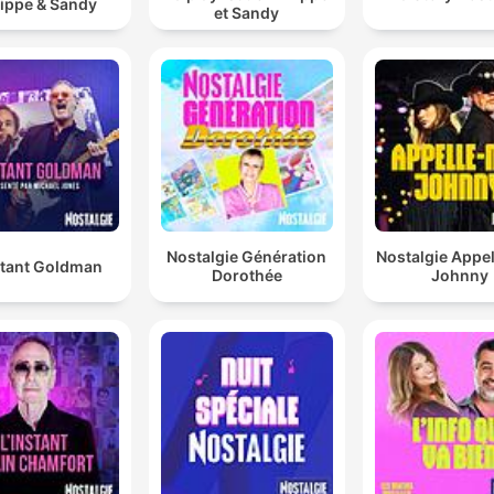
lippe & Sandy
et Sandy
Nostalgie Génération
Nostalgie Appe
stant Goldman
Dorothée
Johnny