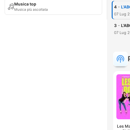
Musica top
-
4
L'AB
Musica più ascoltata
07 Lug 
-
3
L'AB
07 Lug 
Les Ma