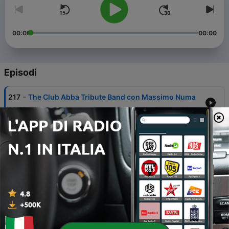
00:00
00:00
Episodi
-
217
The Club Abba Tribute Band con Massimo Numa
09 Gen 2018
-
216
Chiedi chi erano i Beatles
28 Nov 2017
-
215
Enzo Messina e Daniele Moretto
06 Giu 2017
-
214
Andrea Montalbano canta Pino Daniele con
Orazio Nicoletti al basso (e Riccardino)
10 Gen 2017