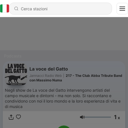
Podcasts
La voce del Gatto
Jannacci Radio Web
|
217 - The Club Abba Tribute Band
con Massimo Numa
Negli show de La voce del Gatto intervengono artisti del
campo musicale e dintorni - ma non solo. Si raccontano e
condividono con noi il loro mondo e la loro esperienza di vita e
di musica
1
x
Volume