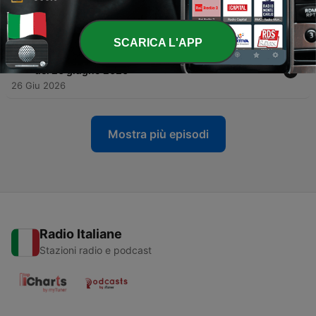
-
40
La poco invidiabile classifica di Focus economia
del 3 luglio 2026
03 Lug 2026
SCARICA L'APP
-
39
La poco invidiabile classifica di Focus economia
del 26 giugno 2026
26 Giu 2026
Mostra più episodi
Radio Italiane
Stazioni radio e podcast