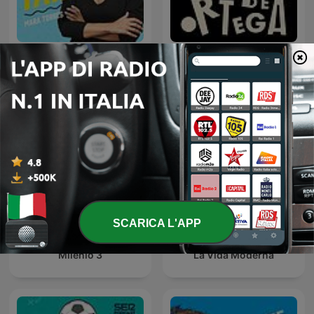
El Faro
Las Noches de Ortega
SCARICA L'APP
Milenio 3
La Vida Moderna