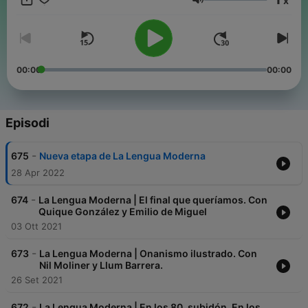
x
suscribes.
Volume
00:00
00:00
Episodi
-
675
Nueva etapa de La Lengua Moderna
28 Apr 2022
-
674
La Lengua Moderna | El final que queríamos. Con
Quique González y Emilio de Miguel
03 Ott 2021
-
673
La Lengua Moderna | Onanismo ilustrado. Con
Nil Moliner y Llum Barrera.
26 Set 2021
-
672
La Lengua Moderna | En los 80, subidón. En los