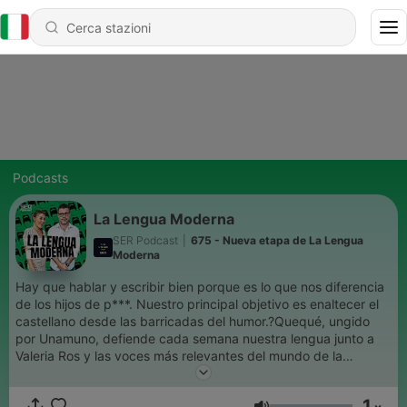
Podcasts
La Lengua Moderna
SER Podcast
|
675 - Nueva etapa de La Lengua
Moderna
Hay que hablar y escribir bien porque es lo que nos diferencia
de los hijos de p***. Nuestro principal objetivo es enaltecer el
castellano desde las barricadas del humor.?Quequé, ungido
por Unamuno, defiende cada semana nuestra lengua junto a
Valeria Ros y las voces más relevantes del mundo de la
literatura, la música, el deporte o la televisión.?En directo en
Cadena Ser los viernes a las 04:30 y a cualquier hora si te
1