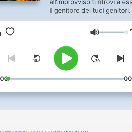
all’improvviso ti ritrovi a es
il genitore dei tuoi genitori
caregiver. E non ti senti ma
pronto. Ma esiste un librett
Volume
istruzioni su agevolazioni,
strumenti e dispositivi,
badanti… insomma tutte le
varie ed eventuali per over
Io sono Emanuele Elo Usai 
18 anni sono un caregiver, 
:00
00
particolare di mia nonna, Li
Fertz. Curarle la depressio
facendola diventare una sta
Instagram è stato un
i
caregiving molto speciale. 
tante altre esperienze da