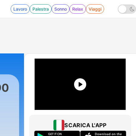
Lavoro
Palestra
Sonno
Relax
Viaggi
90
19 - Fine primo tempo: mi sono portato sfiga d
SCARICA L'APP