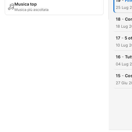
-
19
Fin
Musica top
25 Lug 
Musica più ascoltata
-
18
Com
18 Lug 
-
17
5 o
10 Lug 
-
16
Tut
04 Lug 
-
15
Cos
27 Giu 