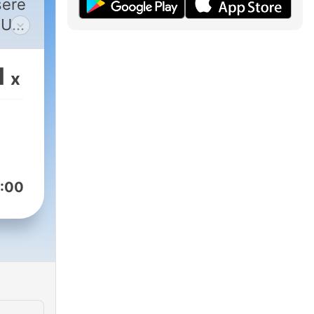
sere
. Un
i
o di
1
x
 70?
e da
in
:00
cia
ne
r di
E ho