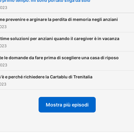
e primo tempo: mi sono portato sfiga da solo
condividere, segui il podca
2023
per non perdere questa gu
e prevenire e arginare la perdita di memoria negli anziani
settimanale pratica, facile 
2023
felice alla gestione degli
ttime soluzioni per anziani quando il caregiver è in vacanza
anziani, affinché nessuno
2023
perda mai il sorriso. Un
podcast Vois di Emanuele 
te le domande da fare prima di scegliere una casa di riposo
2023
Usai Di e con Emanuele Elo
Usai Supporto ai testi Lor
'è e perché richiedere la Cartablu di Trenitalia
Molino Fonico di studio e
2023
sound designer Antonio
Mezzadra > Se hai domande o
Mostra più episodi
temi da suggerire, invia un
mail a
labambinaha90anni@vois.