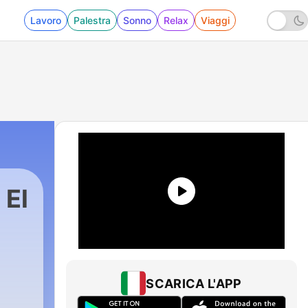
Lavoro
Palestra
Sonno
Relax
Viaggi
 El
SCARICA L'APP