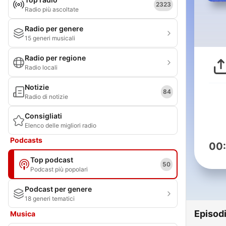
2323
Radio più ascoltate
Radio per genere
15 generi musicali
Radio per regione
Radio locali
Notizie
84
Radio di notizie
Consigliati
Elenco delle migliori radio
Podcasts
00
Top podcast
50
Podcast più popolari
Podcast per genere
18 generi tematici
Episod
Musica