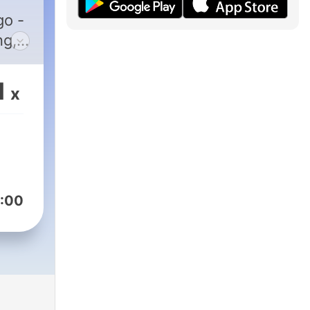
go -
ng,
s,
,
1
x
:00