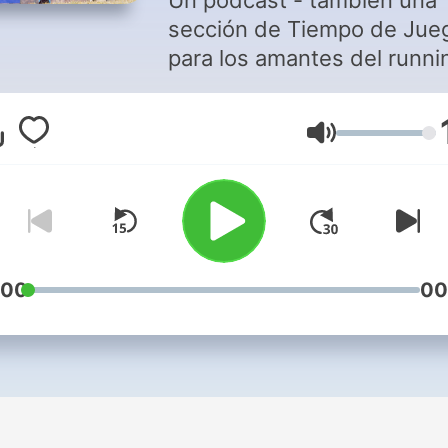
Un podcast - también una
sección de Tiempo de Jue
para los amantes del runni
del marathón: Para iniciado
profesionales, principantes
Volume
con Chema MartÌnez.
:00
00
i