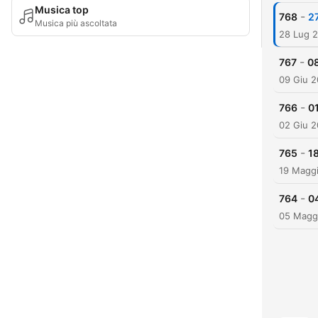
Musica top
-
768
2
Musica più ascoltata
28 Lug 
-
767
0
09 Giu 
-
766
0
02 Giu 
-
765
1
19 Magg
-
764
0
05 Magg