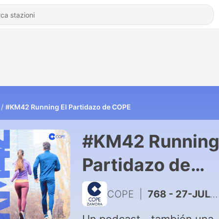
#KM42 Running El Partidazo de COPE
#KM42 Running
Partidazo de
COPE
COPE
|
768 - 27-JUL-26 | #KM42, 'Running' con Chema Martínez